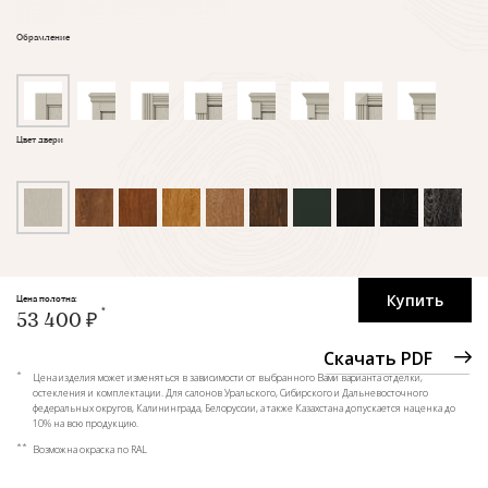
Обрамление
Цвет двери
Купить
Цена полотна:
53 400 ₽
Скачать PDF
*
Цена изделия может изменяться в зависимости от выбранного Вами варианта отделки,
остекления и комплектации. Для салонов Уральского, Сибирского и Дальневосточного
федеральных округов, Калининграда, Белоруссии, а также Казахстана допускается наценка до
10% на всю продукцию.
**
Возможна окраска по RAL