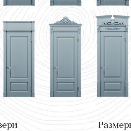
вери
Размер