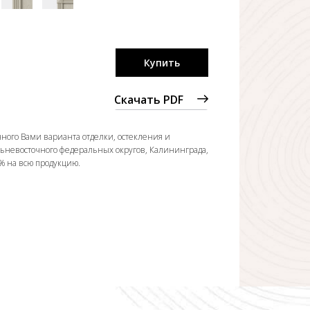
Купить
Скачать PDF
ного Вами варианта отделки, остекления и
льневосточного федеральных округов, Калининграда,
0% на всю продукцию.