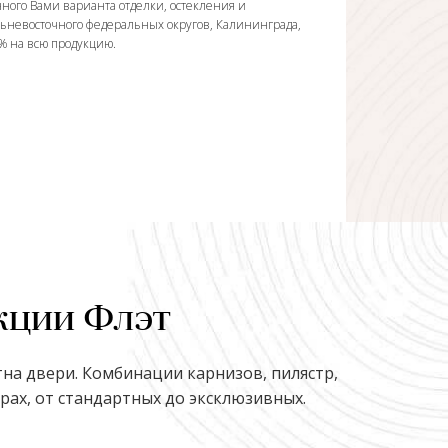
ного Вами варианта отделки, остекления и
льневосточного федеральных округов, Калининграда,
0% на всю продукцию.
кции Флэт
на двери. Комбинации карнизов, пилястр,
ах, от стандартных до эксклюзивных.