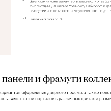
*
Цена изделия может изменяться в зависимости от выбран
комплектации. Для салонов Уральского, Сибирского и Да
Белоруссии, а также Казахстана допускается наценка до 1
**
Возможна окраска по RAL
 панели и фрамуги колле
ариантов оформления дверного проема, а также полот
оставляют сотни порталов в различных цветах и размер