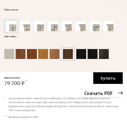
Обрамление
Цвет двери
Купить
Цена полотна:
79 700 ₽
Скачать PDF
*
Цена изделия может изменяться в зависимости от выбранного Вами варианта отделки,
остекления и комплектации. Для салонов Уральского, Сибирского и Дальневосточного
федеральных округов, Калининграда, Белоруссии, а также Казахстана допускается наценка до
10% на всю продукцию.
**
Возможна окраска по RAL