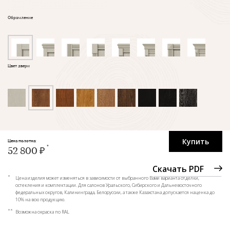
Обрамление
Цвет двери
Купить
Цена полотна:
52 800 ₽
Скачать PDF
*
Цена изделия может изменяться в зависимости от выбранного Вами варианта отделки,
остекления и комплектации. Для салонов Уральского, Сибирского и Дальневосточного
федеральных округов, Калининграда, Белоруссии, а также Казахстана допускается наценка до
10% на всю продукцию.
**
Возможна окраска по RAL